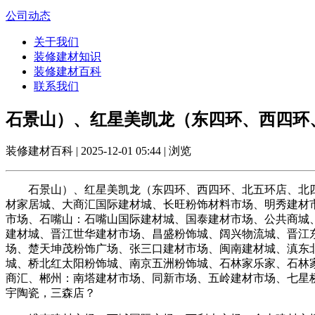
公司动态
关于我们
装修建材知识
装修建材百科
联系我们
石景山）、红星美凯龙（东四环、西四环
装修建材百科 | 2025-12-01 05:44 | 浏览
石景山）、红星美凯龙（东四环、西四环、北五环店、北四
材家居城、大商汇国际建材城、长旺粉饰材料市场、明秀建材
市场、石嘴山：石嘴山国际建材城、国泰建材市场、公共商城
建材城、晋江世华建材市场、昌盛粉饰城、阔兴物流城、晋江
场、楚天坤茂粉饰广场、张三口建材市场、闽南建材城、滇东
城、桥北红太阳粉饰城、南京五洲粉饰城、石林家乐家、石林
商汇、郴州：南塔建材市场、同新市场、五岭建材市场、七星
宇陶瓷，三森店？