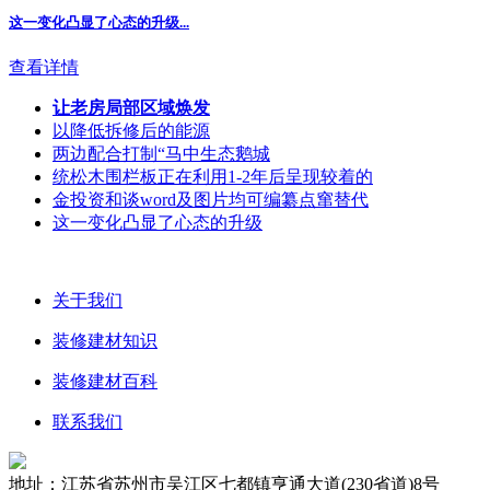
这一变化凸显了心态的升级...
查看详情
让老房局部区域焕发
以降低拆修后的能源
两边配合打制“马中生态鹅城
统松木围栏板正在利用1-2年后呈现较着的
金投资和谈word及图片均可编纂点窜替代
这一变化凸显了心态的升级
关于我们
装修建材知识
装修建材百科
联系我们
地址：江苏省苏州市吴江区七都镇亨通大道(230省道)8号