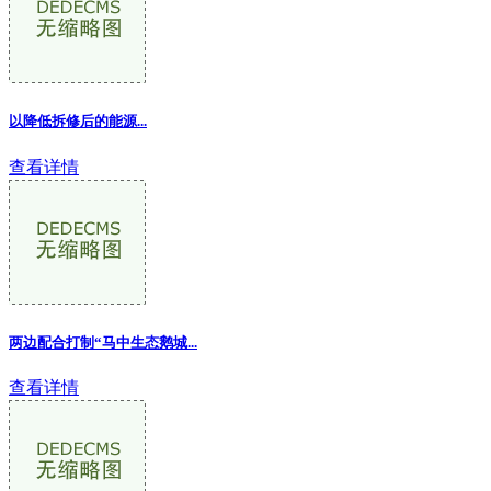
以降低拆修后的能源...
查看详情
两边配合打制“马中生态鹅城...
查看详情