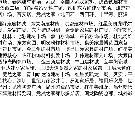
场、春风建材市场、武汉：南国大武汉家拆、汉西铁建材市
居汉西二店、宜家粉饰材料广场、铁机东方红建材市场、雄楚建
居广场、百安居、竟然之家（北四环、西四环、十里河、丽泽
雅海苑建材城、东关南建材街、洪都建材市场、红星美凯龙呼尔
场、爱家广场、东库街建材街、金钥匙家居建材广场、润宇粉饰
、桂林：七彩建材市场、象山粉饰城、芦笛粉饰市场、桂北粉饰
材市场、东方家园、明发粉饰材料市场、集美家居博览园东营：
源建材市场、金三角建材市场、博昌国际家具建材广场、红星美
建博核心、临江粉饰材料批发市场、升伟建材家具广场、大渡口
西静庵陶瓷市场、：金三角建材城、中山建材城、宝丰陶瓷城、
欧亚达建材家居馆、王城大道竟然之家建材家居馆、王城大道红
、竟然之家、青山哈达道建材市场、红星美凯龙二期、延安：平
览核心、深圳：世纪万家沙井店、罗湖家乐居、福田乐安居、世
温州：龙湾陶瓷广场、温州陶瓷品市场、红星美凯龙、温州粉饰
国际建材博览园、竟然之家鄂尔多斯店、闽龙陶瓷总部、城外诚