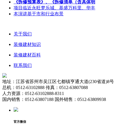
《拆修预算表》、《拆修清单（含具体明
项目临近永旺梦乐城、基盛万科里、华丰
本演讲基于市和行业布景
关于我们
装修建材知识
装修建材百科
联系我们
地址：江苏省苏州市吴江区七都镇亨通大道(230省道)8号
总机：0512-63102888 传真：0512-63807088
人力资源：0512-63102888-8311
国内销售：0512-63807188 国外销售：0512-63809938
官方微信