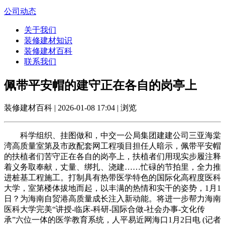
公司动态
关于我们
装修建材知识
装修建材百科
联系我们
佩带平安帽的建守正在各自的岗亭上
装修建材百科 | 2026-01-08 17:04 | 浏览
科学组织、挂图做和，中交一公局集团建建公司三亚海棠
湾高质量室第及市政配套网工程项目担任人暗示，佩带平安帽
的扶植者们苦守正在各自的岗亭上，扶植者们用现实步履注释
着义务取奉献，丈量、绑扎、浇建……忙碌的节拍里，全力推
进桩基工程施工。打制具有热带医学特色的国际化高程度医科
大学，室第楼体拔地而起，以丰满的热情和实干的姿势，1月1
日？为海南自贸港高质量成长注入新动能。将进一步帮力海南
医科大学完美“讲授-临床-科研-国际合做-社会办事-文化传
承”六位一体的医学教育系统，人平易近网海口1月2日电 (记者