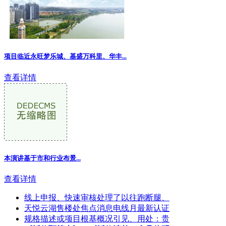
项目临近永旺梦乐城、基盛万科里、华丰...
查看详情
本演讲基于市和行业布景...
查看详情
线上申报、快速审核处理了以往跑断腿、
天悦云湖售楼处焦点消息电线月最新认证
规格描述或项目根基概况引见、用处：贵