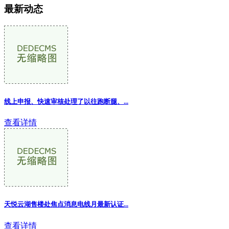
最新动态
线上申报、快速审核处理了以往跑断腿、...
查看详情
天悦云湖售楼处焦点消息电线月最新认证...
查看详情