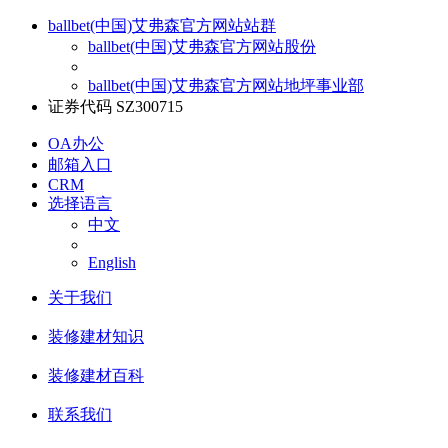
ballbet(中国)艾弗森官方网站站群
ballbet(中国)艾弗森官方网站股份
ballbet(中国)艾弗森官方网站地坪事业部
证券代码 SZ300715
OA办公
邮箱入口
CRM
选择语言
中文
English
关于我们
装修建材知识
装修建材百科
联系我们