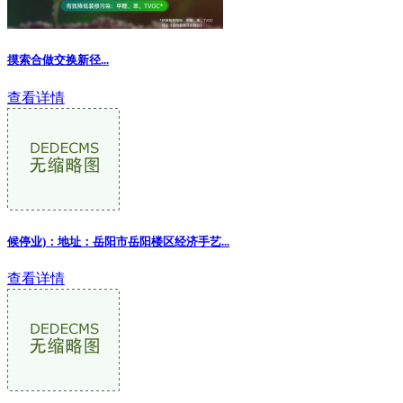
摸索合做交换新径...
查看详情
候停业)：地址：岳阳市岳阳楼区经济手艺...
查看详情