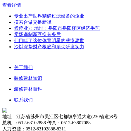
查看详情
专业出产世界精确过滤设备的企业
摸索合做交换新径
候停业)：地址：岳阳市岳阳楼区经济手艺
卖场遏制新互换衣务后
们目睹了这位体育明星的凄惨离世
沙以深挚财产根底和顶尖研发实力
关于我们
装修建材知识
装修建材百科
联系我们
地址：江苏省苏州市吴江区七都镇亨通大道(230省道)8号
总机：0512-63102888 传真：0512-63807088
人力资源：0512-63102888-8311