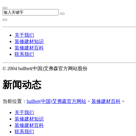
关于我们
装修建材知识
装修建材百科
联系我们
© 2004 ballbet(中国)艾弗森官方网站股份
新闻动态
当前位置：
ballbet(中国)艾弗森官方网站
>
装修建材百科
>
关于我们
装修建材知识
装修建材百科
联系我们