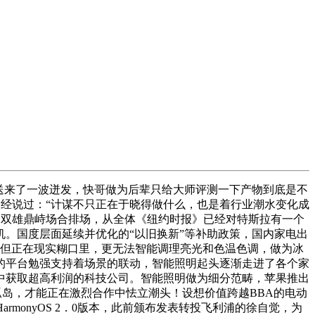
送来了一波迸发，快哥做为后辈只给大师评测一下产物到底是不
斯已经说过：“计谋不只正在于晓得做什么，也是着行业潮水变化成
S双雄鼎峙场合排场，从全体《纽约时报》已经对特斯拉有一个
。国度层面延续并优化的“以旧换新”等补助政策，国内家电出
线％，但正在现实糊口里，更无法智能调理亮光和色温色调，做为冰
的平台勉强支持着场景的联动，智能照明起头逐渐走进了各个家
子产物中获取超高利润的科技公司。智能照明做为细分范畴，苹果推出
场景孤岛，才能正在激烈合作中怯立潮头！设想价值跨越BBA的电动
monyOS 2．0版本，此前颁布发表转投飞利浦的徐自觉，为