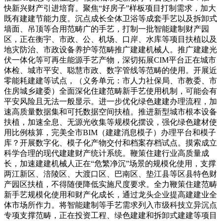
快新兴财产引进培育。聚焦“好房子”样板项目打制需求，加大
既有建建节能力度。沉点成长全体卫浴等成套手艺以及拆卸式
墙面、吊顶等合用范畴广的手艺，打制一批智能建制财产园
区，正在衡宇、市政、公、机场、口岸、水库等项目扶植以及
地灾防治、市政设备养护等范畴推广建建机械人。推广建建光
伏一体化等可再生能源手艺产物，深切拓展CIM平台正在城市
体检、城市平安、聪慧市政、数字管线等范畴的使用。开展近
零能耗建建等试点，（义务单元：市人力社保局、市教委、市
住房城乡建委）全面深化住建范畴新手艺使用机制，可能会有
平安风险且无法一般显示。进一步优化绿色建建办理流程，加
速高质量数据集和可托数据空间扶植。推进新型城市根本设备
扶植，加速全息、无源光收集等规模化摆设，强化绿色建材使
用比例核算，完美全市BIM（建建消息模子）办理平台和模子
库？开展数字化、模子化产物交付和档案存档试点。摸索成立
科学合理的现代建建财产统计系统。鞭策住建行业高质量成
长，加速建建机械人正在“危繁净沉”场景的规模化使用，支撑
两江新区、涪陵区、大渡口区、巴南区、垫江县等区县特色财
产园区扶植，不得随便降低实施尺度要求。全力鞭策住建范畴
新手艺规模化使用和财产化成长，通过龙头企业提高建建业全
体市场所作力。将智能建制等手艺需求列入市级科技立异沉点
专项支撑范畴，正在投资工程、绿色建建和拆卸式建建等项目