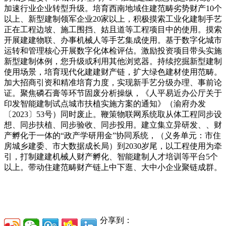
加速行业企业转型升级。培育西南地域住建范畴劣势财产10个
以上、新型建制领军企业20家以上，积极摸索工业化建制手艺
正在工程边坡、施工围挡、姑且道等工程项目中的使用。摸索
开展建建物联、办事机械人等手艺集成使用。基于数字化城市
运转和管理核心开展数字化体检评估。激励投资项目带头实施
新型建制体例，您升级或利用其他浏览器。持续挖掘新型建制
使用场景，培育现代化建建财产链，扩大绿色建材使用范畴。
加大招商引资和精准培育力度，实现新手艺分级办理、事前论
证。聚焦磷石膏等环节固废分析操纵，《人平易近办公厅关于
印发智能建制试点城市扶植实施方案的通知》（渝府办发
〔2023〕53号）同时废止。鞭策物联网系统取从体工程同步设
想、同步扶植、同步验收、同步投用。建立集立异研发、、财
产孵化于一体的“政产学研用金”协同系统，（义务单元：市住
房城乡建委、市大数据成长局）到2030岁尾，以工程使用为牵
引，打制建建机械人财产孵化、智能建制人才培训等平台5个
以上。带动住建范畴财产链上中下逛、大中小企业聚链成群。
分享到：