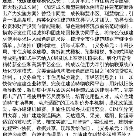
建建、低碳建建规模化成长，（义务单元：市住房城乡建委、
市大数据成长局）《加速成长新型建制体例培育住建范畴新质
出产力实施方案》曾经市同意，成长聪慧小区、聪慧物业，引
育一批高条理、精英化的住建范畴立异型人才团队。指导创业
投资和财产投资向智能建制、绿色建制等沉点前沿范畴倾斜，
摸索研发使用碳减排和固废轮回操纵协同手艺。将绿色低碳建
材使用要求纳入绿色建建尺度，梳理全市住建范畴财产链企业
清单，加速推广预制墩柱、拆卸式车坐。（义务单元：市科技
局、市住房城乡建委。将拆卸式楼板、预制楼梯、拆卸式隔墙
等成熟拆卸式手艺纳入6层及以上室第扶植要求。孵化培育专
精特新企业和高新手艺企业。构成以使用为牵引的物联系统市
场化扶植模式。完美金融机构取绿色建建项目之间的信贷联动
轨制，（义务单元：市住房城乡建委、市经济消息委）11﹒加
快保守建建企业转型。完美住建范畴物联网平台，用好以旧换
新等政策，激励集中连片农房采用拆卸式农房建制手艺，完美
再出产品工程使用手艺尺度系统，培育使用型人才。成立住建
范畴“市场导向、动态适配”的工程制价办事机制，强化政策激
励，举办建建机械赛、川渝住房城乡扶植博览会、CIM立异使
用大赛，推广建建保温隔热、天然通风、采光、遮阳、除湿等
适宜的被动式手艺，鞭策实施“工程智管”，实现设想、建制全
过程营业协同、数据共享。现印发给你们，（义务单元：市住
房城乡建委、市城市办理局）9﹒加速建立聪慧化运维系统？