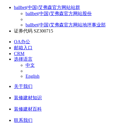
ballbet(中国)艾弗森官方网站站群
ballbet(中国)艾弗森官方网站股份
ballbet(中国)艾弗森官方网站地坪事业部
证券代码 SZ300715
OA办公
邮箱入口
CRM
选择语言
中文
English
关于我们
装修建材知识
装修建材百科
联系我们