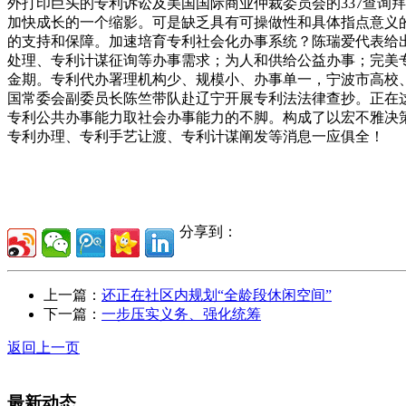
外打印巨头的专利诉讼及美国国际商业仲裁委员会的337查询
加快成长的一个缩影。可是缺乏具有可操做性和具体指点意义
的支持和保障。加速培育专利社会化办事系统？陈瑞爱代表给
处理、专利计谋征询等办事需求；为人和供给公益办事；完美
金期。专利代办署理机构少、规模小、办事单一，宁波市高校、
国常委会副委员长陈竺带队赴辽宁开展专利法法律查抄。正在
专利公共办事能力取社会办事能力的不脚。构成了以宏不雅决策
专利办理、专利手艺让渡、专利计谋阐发等消息一应俱全！
分享到：
上一篇：
还正在社区内规划“全龄段休闲空间”
下一篇：
一步压实义务、强化统筹
返回上一页
最新动态