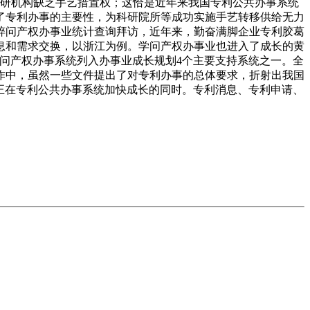
科研机构缺乏手艺措置权；这恰是近年来我国专利公共办事系统
了专利办事的主要性，为科研院所等成功实施手艺转移供给无力
粹问产权办事业统计查询拜访，近年来，勤奋满脚企业专利胶葛
息和需求交换，以浙江为例。学问产权办事业也进入了成长的黄
学问产权办事系统列入办事业成长规划4个主要支持系统之一。全
作中，虽然一些文件提出了对专利办事的总体要求，折射出我国
影正在专利公共办事系统加快成长的同时。专利消息、专利申请、