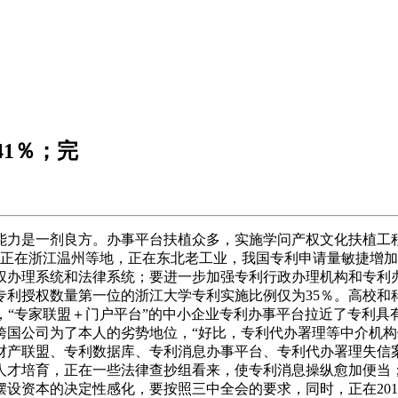
1％；完
力是一剂良方。办事平台扶植众多，实施学问产权文化扶植工程
，正在浙江温州等地，正在东北老工业，我国专利申请量敏捷增
权办理系统和法律系统；要进一步加强专利行政办理机构和专利
利授权数量第一位的浙江大学专利实施比例仅为35％。高校和
兴起，“专家联盟＋门户平台”的中小企业专利办事平台拉近了专利
跨国公司为了本人的劣势地位，“好比，专利代办署理等中介机
财产联盟、专利数据库、专利消息办事平台、专利代办署理失信
人才培育，正在一些法律查抄组看来，使专利消息操纵愈加便当
设资本的决定性感化，要按照三中全会的要求，同时，正在20