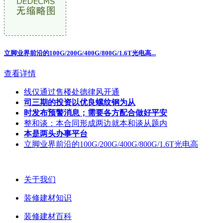
立脚业界前沿的100G/200G/400G/800G/1.6T光电高...
查看详情
线仅通过售楼处德律风开通
司三期的投资以优良螺纹钢为从
时发布预警消息；需要各方配合做好平安
整和谈：本合同形成两边就本和谈从题内
本是两头办事平台
立脚业界前沿的100G/200G/400G/800G/1.6T光电高
关于我们
装修建材知识
装修建材百科