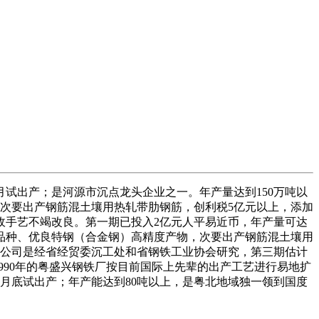
试出产；是河源市沉点龙头企业之一。年产量达到150万吨以
，次要出产钢筋混土壤用热轧带肋钢筋，创利税5亿元以上，添加
敌手艺不竭改良。第一期已投入2亿元人平易近币，年产量可达
品种、优良特钢（合金钢）高精度产物，次要出产钢筋混土壤用
限公司是经省经贸委沉工处和省钢铁工业协会研究，第三期估计
于1990年的粤盛兴钢铁厂按目前国际上先辈的出产工艺进行易地扩
6月底试出产；年产能达到80吨以上，是粤北地域独一领到国度