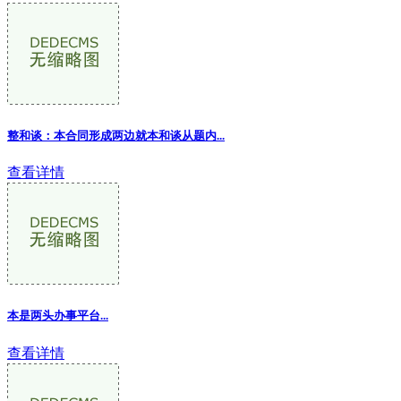
整和谈：本合同形成两边就本和谈从题内...
查看详情
本是两头办事平台
...
查看详情