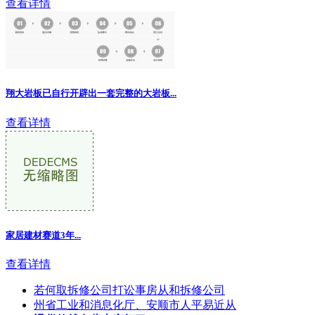
查看详情
翔大岩板已自行开辟出一套完整的大岩板
...
查看详情
家居建材赛道3年...
查看详情
若何取拆修公司打讼事房从和拆修公司
州省工业和消息化厅、安顺市人平易近从