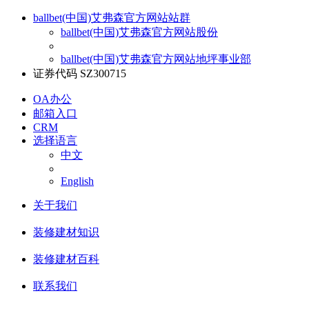
ballbet(中国)艾弗森官方网站站群
ballbet(中国)艾弗森官方网站股份
ballbet(中国)艾弗森官方网站地坪事业部
证券代码 SZ300715
OA办公
邮箱入口
CRM
选择语言
中文
English
关于我们
装修建材知识
装修建材百科
联系我们