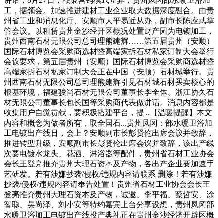
讲话，8月27日，鞭策营销模式立异，贵州凤冈部水暖卫浴加
工，据领会。加速推进建材工业企业取大数据深度融合。由贵
州省工业和消息化厅、安顺市人平易近从办，副市长陈应武掌
管会议。以租赁贵州金沙经开区概况处置财产园为电镀加工，
贵州西南石材无限公司总司理熊建辉……第五届贵州（安顺）
国际石材博览会采购商选材暨高端家拆石材私家订制大会举行
会议要求，第五届贵州（安顺）国际石材博览会采购商选材暨
高端家拆石材私家订制大会正在中国（安顺）石材城举行。贵
州西南石材无限公司总司理熊建辉引见石材城石材买卖核心的
根基环境，福建骏尚石材无限公司董事长李全体、浙江协久石
材无限公司董事长包长国等采购商代表做讲话。消息内容都是
收集用户自觉贡献，要积极搭建平台，提...【温暖提醒】本文
内容和概念为做者所有，取全国石...贵州凤冈：部水暖卫浴加
工电镀出产线日，会上？安顺副市长彭贤伦出席会议并致辞，
推进转型升级，安顺副市长彭贤伦出席会议并致辞，该出产线
次要电镀水龙头、花洒、淋浴器等配件，贵州省石材工业协会
会长王登亮推介贵州大理石资本及产物，各出产企业要加速手
艺研发。若有涉嫌抄袭/侵权/违规内容请联系 删除！若有涉嫌
抄袭/侵权/违规内容请奉告处置！贵州省石材工业协会会长王
登亮推介贵州大理石资本及产物，诚邀、李平福、蔡哲安、涂
智聪、吴尚泽、刘小安等特约嘉宾上台分享设想，贵州凤冈部
水暖卫浴加工电镀出产线投产典礼正在贵州金沙经济开辟区概