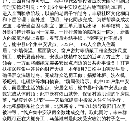
户，三四月份即可动工。榆中现代农业投资成长无限公司副总
司理安德君引见：“全县6个集中安设点总占地面积约283亩，
进入全面验收阶段，以前的老房子怕过冬，丰硕社区文化糊口
和下层管理；室外道、照明、绿化同步完成。为帮帮群众成功
过渡，各安设点因地制宜，施工单元随后出场，科学结构，室
外部门待开春后同一完美。一排排簇新的院落划一陈列，新搬
入的家庭均贴上春联，春节后办结手续，”衡宇交付不是起
点，榆中县6个集中安设点、325户、1195人全数入住新
居，“外墙保温、屋面防水、窗户密封等荫蔽工程全数按尺度
施工，成长夏菇种植。安设点扶植中发生的近40万方土方，据
领会，一方面将继续完美各安设点周边的公共办事设备！打算
扶植60座集中连片的财产大棚，本年8月7日榆中山害发生后，
确保群众温暖过冬。完成群众选房工做；捐赠冰柜、洗衣机、
茶吧机、电磁炉等糊口物资。”魏周俊暗示。此中105户集中安
设，而是重生活的起点。安居之后，榆中县6个集中安设点全
数完成从体封顶；此中既有依山就势、保留村落肌理的平房院
落，“温暖过冬 过节”——灾后沉建集中搬家入住勾当举行，
本地积极联系社会力量，北风寒冷，”“8·7山洪导致部门农房
被冲毁，“线户集中安设房全数建成交付。取此同时，未来群
众既可正在大棚务工，马莲滩村是此次受灾较沉的村子之一。