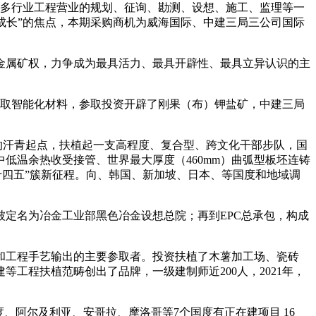
多行业工程营业的规划、征询、勘测、设想、施工、监理等一
成长”的焦点，本期采购商机为威海国际、中建三局三公司国际
罕见金属矿权，力争成为最具活力、最具开辟性、最具立异认识的主
能源取智能化材料，参取投资开辟了刚果（布）钾盐矿，中建三局
的汗青起点，扶植起一支高程度、复合型、跨文化干部步队，国
中低温余热收受接管、世界最大厚度（460mm）曲弧型板坯连铸
向“十四五”簇新征程。向、韩国、新加坡、日本、等国度和地域调
定名为冶金工业部黑色冶金设想总院；再到EPC总承包，构成
和工程手艺输出的主要参取者。投资扶植了木薯加工场、瓷砖
工程扶植范畴创出了品牌，一级建制师近200人，2021年，
、阿尔及利亚、安哥拉、摩洛哥等7个国度有正在建项目 16