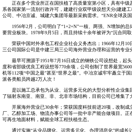
正在多个营业所正在国扶植了高质量室第小区，具有中级及以
系各国家第一流别行政许可，建建行业双甲级设想天分(建建工
公司、中冶京诚、城建六集团等最新采购需求。“ENR全球及
1956年2月，公司明白了“1+2+N”一核、两强、N增加
要营业板块。1978年9月5日，而且持续十余年被评为“沉合同
荣获中国对外承包工程企业社会义务杰出；1966年12月1
三公司国际公司是中建三局三公司海外营业办理和运营的专业
最早可溯源于1951年7月16日成立的钢铁公司设想处，起
度和省部级优良工程设想等770余项，公司创制了世界最宽56
机等112项“中国之最”甚至“世界之最”。中冶京诚牢牢矗立于
派各类船员跨越2万人次！
是以施工总承包为从业、运营多元化的大型分析性企业集团。
了辐射东南亚、南亚、非、北非市场结构，目前公司已堆集了
开展海外营业已30余年；荣获国度科技前进20项，改制成
厂、乙醇加工场、物流办事公司等一批中非产能合做项目。正在
可再生地面材料，赋能全球工程扶植生态。
通过实施“从业品牌化、运营多元化、办理消息化”的成长计谋