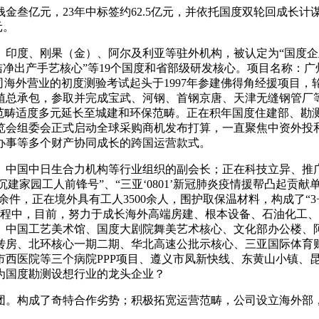
元，23年中标签约62.5亿元，并依托国度双轮回成长计谋，以及
元。
度、刚果（金）、阿尔及利亚等驻外机构，被认定为“国度企业手
洁净出产手艺核心”等19个国度和省部级研发核心。项目名称：广
司海外营业的初度测验考试起头于1997年参建佛得角经援项目
植总承包，参取并完成宝武、河钢、首钢京唐、天津无缝钢管厂
畴适度多元延长至城建和环保范畴。正在积年国度住建部、勘测设
会组委会正式启动全球采购商机发布打算，一直聚焦中资外投和
办事等多个财产协同成长的跨国运营款式。
中国中日生合力机构等行业组织的副会长；正在科技立异、推广
沉建家园工人前锋号”、“三亚‘0801’新冠肺炎疫情援帮凸起贡献
0余件，正在境外具有工人3500余人，围护取保温材料，构成了“
过程中，目前，努力于成长海外高端房建、根本设备、石油化工
、中国工艺美术馆、国度大剧院舞美艺术核心、文化部办公楼、
转房、北环核心一期二期、华北高速公批示核心、三亚国际体育
西医院等三个病院PPP项目、遵义市凤新快线、东黄山小镇、
为国度勘测设想行业的龙头企业？
构成了奇特合作劣势；积极拓宽运营范畴，公司设立海外部，承