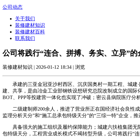
公司动态
关于我们
装修建材知识
装修建材百科
联系我们
公司将践行“连合、拼搏、务实、立异”的
装修建材知识 | 2026-01-12 18:34 | 浏览
承建的三亚金冠亚沙村西区、沉庆国奥村一期工程、城建·国誉
建、共享，是由冶金工业部钢铁设想研究总院改制成立的国际
BOT、PPP等投建营一体化也实现了冲破；密云县病院医疗分
二级建制师200余人，推进了营业所正在国经济社会良性成长
监理分析天分”和“施工总承包特级天分”的“三综一特”企业，
具备强大的施工组织及履约保障能力；城建六扶植集团无限
包特级天分，工程营业成长模式不竭转型升级，公司将践行“连