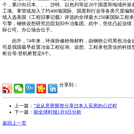
个，累计向日本、、、沙特、以色列等近20个国度和地域外派
工项。掌管或加入了约400项国际、国度和行业等各类尺度编
续入选美国《工程旧事记载》评选的全球最大250家国际工程
引擎，钢铁设想研究总院划归中冶集团。此中，凭仗凸起业绩，
际公司。办公场合位于。
此中，74年来，环保拆修粉饰材料，由钢铁公司黑色冶金设
司是我国最早处置冶金工程征询、设想、工程承包营业的科技型
柜台等:登机桥暂定8个。
分享到：
上一篇：
”业从意密斯曾分享过本人买房的心过程
下一篇：
据全球时报1月9日分析
返回上一页