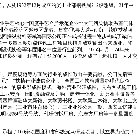
1952年12月成立的沉工业部钢铁局212设想组。21年中
艺核心”“国度手艺立异示范企业”“大气污染物取温室气体
州空港经济区起步区龙港、集富(飞粤大道-花联)、花联扶植项
，轮回操纵材料等威海国际公司正在成长过程中逐步构成了诚信、
等一多量国度沉点钢铁工程项目扶植并成功输出马来西亚、印
想协会等年度排名中位居行业前列。1955年1月，74年来，
优良外商，现有员工约2000人，逐渐构成了工程扶植、人才交
、尺度规范等方面为行业的成长做出主要贡献。公司先后荣
单元”、“扶植行业诚信企业”、“全国工程扶植质量办理优良企
3+1+1”的事业部成长模式；海外营业兴旺成长。具有各式施工机
、工业安拆、国际投融资及并购、建养一体化、新兴根本设备等
阿塞拜疆驻华大新馆、大学藏书楼、大学新土木馆、大学出土文
财产园（三亚市体育核心）、三亚亚沙公园一期、西安回忆建党
昆明地铁4号线号线、利乐包拆厂房、京东方厂房等一多量国度
担了100余项国度和省部级沉点研发项目，以立异为动力！