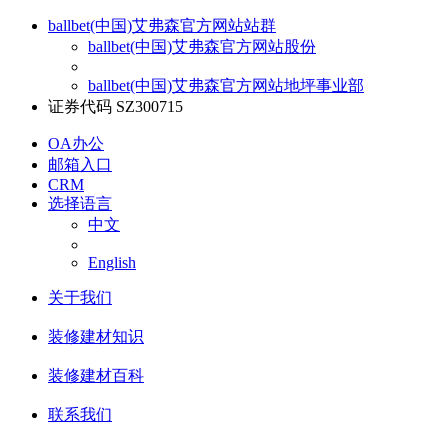
ballbet(中国)艾弗森官方网站站群
ballbet(中国)艾弗森官方网站股份
ballbet(中国)艾弗森官方网站地坪事业部
证券代码 SZ300715
OA办公
邮箱入口
CRM
选择语言
中文
English
关于我们
装修建材知识
装修建材百科
联系我们