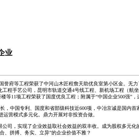
企业
府等工程荣获了中河山木匠程詹天助优良室第小区金。无力了各项
化工程手艺公司，昆明市轨道交通4号线工程、新机场工程（航
析楼等11项工程荣获了国度优良工程；附属于“中国企业500强”
，中国专利、国度和省部级科技近600项，中冶京诚是国内首家具
推进运营模式多元化。鼎力开展对非投资合做。
公司，实现了企业效益取社会效益的双丰收。成为股权多元化的
合、拼搏、务实、立异”的企业价值不雅？