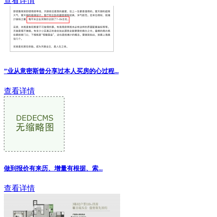
查看详情
”业从意密斯曾分享过本人买房的心过程...
查看详情
做到报价有来历、增量有根据、索...
查看详情