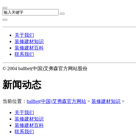
关于我们
装修建材知识
装修建材百科
联系我们
© 2004 ballbet(中国)艾弗森官方网站股份
新闻动态
当前位置：
ballbet(中国)艾弗森官方网站
>
装修建材知识
>
关于我们
装修建材知识
装修建材百科
联系我们