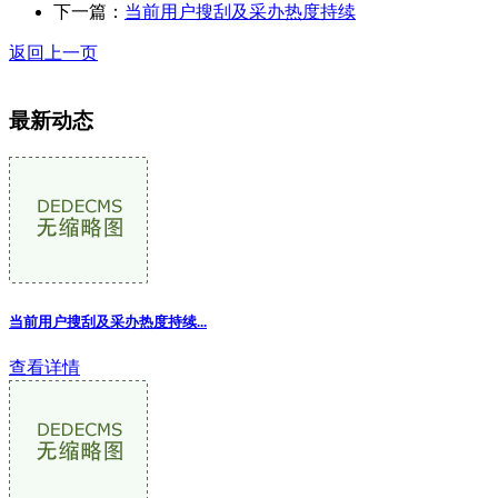
下一篇：
当前用户搜刮及采办热度持续
返回上一页
最新动态
当前用户搜刮及采办热度持续...
查看详情