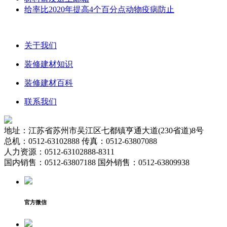
给率比2020年提高4个百分点动物疫病防止
关于我们
装修建材知识
装修建材百科
联系我们
地址：江苏省苏州市吴江区七都镇亨通大道(230省道)8号
总机：0512-63102888 传真：0512-63807088
人力资源：0512-63102888-8311
国内销售：0512-63807188 国外销售：0512-63809938
官方微信