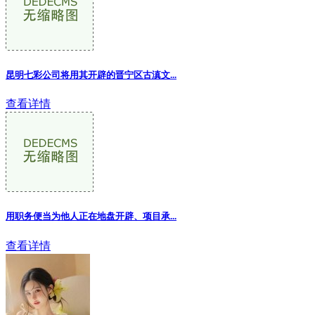
昆明七彩公司将用其开辟的晋宁区古滇文...
查看详情
用职务便当为他人正在地盘开辟、项目承
...
查看详情