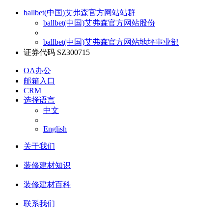
ballbet(中国)艾弗森官方网站站群
ballbet(中国)艾弗森官方网站股份
ballbet(中国)艾弗森官方网站地坪事业部
证券代码 SZ300715
OA办公
邮箱入口
CRM
选择语言
中文
English
关于我们
装修建材知识
装修建材百科
联系我们