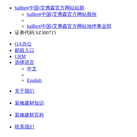
ballbet(中国)艾弗森官方网站站群
ballbet(中国)艾弗森官方网站股份
ballbet(中国)艾弗森官方网站地坪事业部
证券代码 SZ300715
OA办公
邮箱入口
CRM
选择语言
中文
English
关于我们
装修建材知识
装修建材百科
联系我们