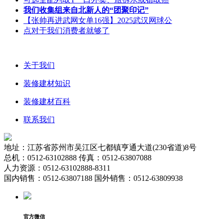
我们收集组来自北新人的“团聚印记”
【张帅再进武网女单16强】2025武汉网球公
点对于我们消费者就够了
关于我们
装修建材知识
装修建材百科
联系我们
地址：江苏省苏州市吴江区七都镇亨通大道(230省道)8号
总机：0512-63102888 传真：0512-63807088
人力资源：0512-63102888-8311
国内销售：0512-63807188 国外销售：0512-63809938
官方微信