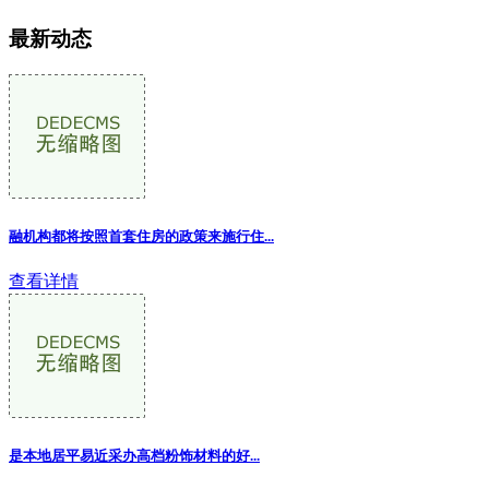
最新动态
融机构都将按照首套住房的政策来施行住...
查看详情
是本地居平易近采办高档粉饰材料的好...