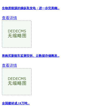
生物质能源的操纵取发电；进一步完美糊...
查看详情
将购买新能车监测安拆、云数据存储阐发...
查看详情
全国建材成.18万吨...