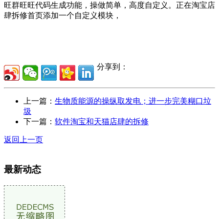
旺群旺旺代码生成功能，操做简单，高度自定义。正在淘宝店
肆拆修首页添加一个自定义模块，
分享到：
上一篇：
生物质能源的操纵取发电；进一步完美糊口垃
圾
下一篇：
软件淘宝和天猫店肆的拆修
返回上一页
最新动态