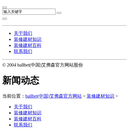
关于我们
装修建材知识
装修建材百科
联系我们
© 2004 ballbet(中国)艾弗森官方网站股份
新闻动态
当前位置：
ballbet(中国)艾弗森官方网站
>
装修建材知识
>
关于我们
装修建材知识
装修建材百科
联系我们