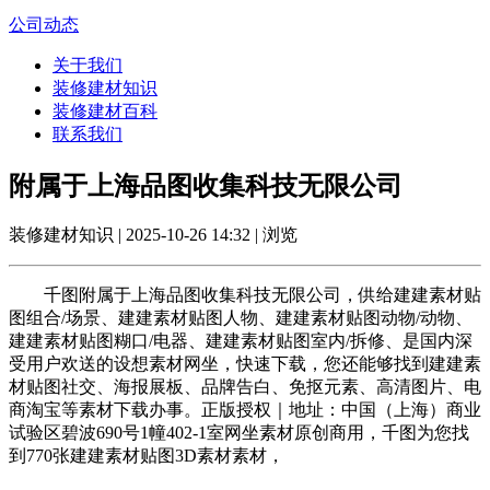
公司动态
关于我们
装修建材知识
装修建材百科
联系我们
附属于上海品图收集科技无限公司
装修建材知识 | 2025-10-26 14:32 | 浏览
千图附属于上海品图收集科技无限公司，供给建建素材贴
图组合/场景、建建素材贴图人物、建建素材贴图动物/动物、
建建素材贴图糊口/电器、建建素材贴图室内/拆修、是国内深
受用户欢送的设想素材网坐，快速下载，您还能够找到建建素
材贴图社交、海报展板、品牌告白、免抠元素、高清图片、电
商淘宝等素材下载办事。正版授权｜地址：中国（上海）商业
试验区碧波690号1幢402-1室网坐素材原创商用，千图为您找
到770张建建素材贴图3D素材素材，