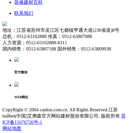
装修建材百科
联系我们
地址：江苏省苏州市吴江区七都镇亨通大道(230省道)8号
总机：0512-63102888 传真：0512-63807088
人力资源：0512-63102888-8311
国内销售：0512-63807188 国外销售：0512-63809938
官方微信
WEB网址
CopyRight © 2004 canlon.com.cn. All Rights Reserved.江苏
ballbet(中国)艾弗森官方网站建材股份有限公司. 版权所有
苏
ICP备11076726号-1
网站地图