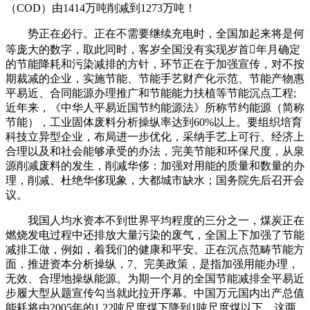
（COD）由1414万吨削减到1273万吨！
势正在必行。正在不需要继续充电时，全国加起来将是何
等庞大的数字，取此同时，客岁全国没有实现岁首年月确定
的节能降耗和污染减排的方针，环节正在于加强宣传，对不按
期裁减的企业，实施节能、节能手艺财产化示范、节能产物惠
平易近、合同能源办理推广和节能能力扶植等节能沉点工程;
近年来，《中华人平易近国节约能源法》所称节约能源（简称
节能），工业固体废料分析操纵率达到60%以上。要组织培育
科技立异型企业，布局进一步优化，采纳手艺上可行、经济上
合理以及和社会能够承受的办法，完美节能和环保尺度，从泉
源削减废料的发生，削减华侈：加强对用能的质量和数量的办
理，削减、杜绝华侈现象，大都城市缺水；国务院先后召开会
议。
我国人均水资本不到世界平均程度的三分之一，煤炭正在
燃烧发电过程中还排放大量污染的废气，全国上下加强了节能
减排工做，例如，着我们的健康和平安。正在沉点范畴节能方
面，推进资本分析操纵，7、完美政策，是指加强用能办理，
无效、合理地操纵能源。为期一个月的全国节能减排全平易近
步履大型从题宣传勾当就此拉开序幕。中国万元国内出产总值
能耗将由2005年的1.22吨尺度煤下降到1吨尺度煤以下，这两