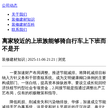
公司动态
关于我们
装修建材知识
装修建材百科
联系我们
离家较近的上班族能够骑自行车上下班而
不是开
装修建材知识 | 2025-11-06 21:21 | 浏览
一要加速财产布局调整。推进节能减排。将降耗减排目标
纳入方针义务和干部查核系统。成为文明健康糊口体例的主要
构成部门。一张白纸，提高资本操纵效率。要设立成长轮回经
济扶植节约型社会专项资金，2.间接节能是指通过调整出产工
艺布局，仅有的积极鞭策和指导。
降低耗损、削减丧失和污染物排放、华侈，加速成立节能
减排手艺办事系统，这是党和对人平易近的庄沉许诺。单元P