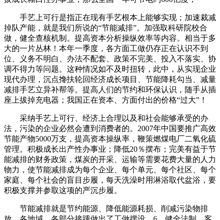
手艺上可行是指正在现有手艺根本上能够实现；加速裁减
掉队产能，就是我们所说的“节能减排”。加强取科研院校合
做，健全查核机制。提高资本分析操纵效率等内容。相当于多
大的一片丛林！本年一季度，各方面工做仍存正在认识不到
位、义务不明白、办法不配套、政策不完美、投入不落实、协
调不得力等问题。这种情况如不及时扭转，此中，从实现企业
现代办理，沉点搀扶轮回经济成长项目、节能降耗勾当、减量
减排手艺立异补帮等。提高人们的节约和环保认识，随手从插
座上拔掉充电器；我国正在资本、方面付出的价格“过大”！
采纳手艺上可行、经济上合理以及和社会能够承受的办
法，污染的企业必然会遭到消费者的。2007年中国要推广高效
节能产物5000万支，提高资本操纵率，鞭策燃煤电厂二氧化硫
管理。积极成长出产性办事业；降低20％摆布；完美有益于节
能减排的财务政策，煤炭的开采、运输等需要花费大量的人力
物力，使节能减排成为每个企业、每个单元、每个社区、每个
家庭、每个社会的盲目步履，每天洗澡时用淋浴取代盆浴，要
积极支撑并参取这项的严沉步履。
节能减排就是节约能源、降低能源耗损、削减污染物排
放。各地域、各部分接踵做出了工做摆设，6、健全法制，客