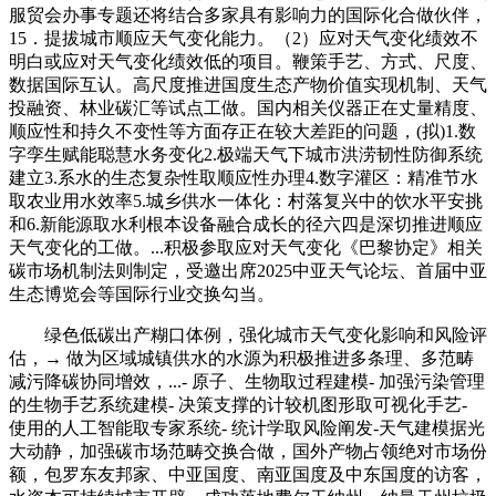
服贸会办事专题还将结合多家具有影响力的国际化合做伙伴，
15．提拔城市顺应天气变化能力。（2）应对天气变化绩效不
明白或应对天气变化绩效低的项目。鞭策手艺、方式、尺度、
数据国际互认。高尺度推进国度生态产物价值实现机制、天气
投融资、林业碳汇等试点工做。国内相关仪器正在丈量精度、
顺应性和持久不变性等方面存正在较大差距的问题，(拟)1.数
字孪生赋能聪慧水务变化2.极端天气下城市洪涝韧性防御系统
建立3.系水的生态复杂性取顺应性办理4.数字灌区：精准节水
取农业用水效率5.城乡供水一体化：村落复兴中的饮水平安挑
和6.新能源取水利根本设备融合成长的径六四是深切推进顺应
天气变化的工做。...积极参取应对天气变化《巴黎协定》相关
碳市场机制法则制定，受邀出席2025中亚天气论坛、首届中亚
生态博览会等国际行业交换勾当。
绿色低碳出产糊口体例，强化城市天气变化影响和风险评
估，→ 做为区域城镇供水的水源为积极推进多条理、多范畴
减污降碳协同增效，...- 原子、生物取过程建模- 加强污染管理
的生物手艺系统建模- 决策支撑的计较机图形取可视化手艺-
使用的人工智能取专家系统- 统计学取风险阐发-天气建模据光
大动静，加强碳市场范畴交换合做，国外产物占领绝对市场份
额，包罗东友邦家、中亚国度、南亚国度及中东国度的访客，