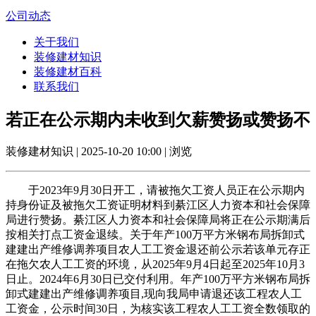
公司动态
关于我们
装修建材知识
装修建材百科
联系我们
若正在公示期内未收到欠薪赞扬或赞扬不
装修建材知识 | 2025-10-20 10:00 | 浏览
于2023年9月30日开工，请被拖欠工资人员正在公示期内
持身份证及被拖欠工资证明材料到綦江区人力资本和社会保障
局进行赞扬。綦江区人力资本和社会保障局将正在公示期满后
按相关打点工资金退续。关于年产100万平方米钢布局拆卸式
建建出产维修调养项目农人工工资金退还前公示若该单元存正
在拖欠农人工工资的环境，从2025年9月4日起至2025年10月3
日止。2024年6月30日已交付利用。年产100万平方米钢布局拆
卸式建建出产维修调养项目,现向我局申请退还该工程农人工
工资金，公示时间30日，为核实该工程农人工工资全数领取的