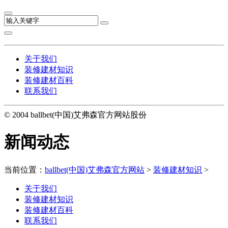
关于我们
装修建材知识
装修建材百科
联系我们
© 2004 ballbet(中国)艾弗森官方网站股份
新闻动态
当前位置：
ballbet(中国)艾弗森官方网站
>
装修建材知识
>
关于我们
装修建材知识
装修建材百科
联系我们